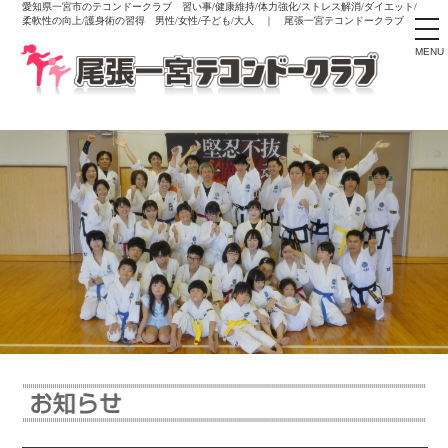
愛知県一宮市のテコンドークラブ 習い事/健康維持/体力強化/ストレス解消/ダイエット/
柔軟性の向上/護身術の習得 男性/女性/子ども/大人 ｜ 尾張一宮テコンドークラブ
tog
nav
MENU