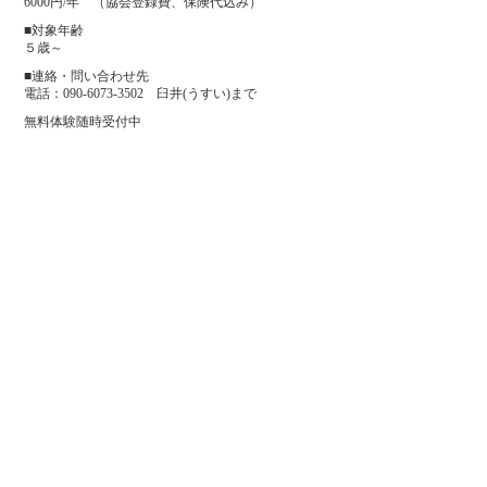
6000円/年 （協会登録費、保険代込み）
■対象年齢
５歳～
■連絡・問い合わせ先
電話：090-6073-3502 臼井(うすい)まで
無料体験随時受付中