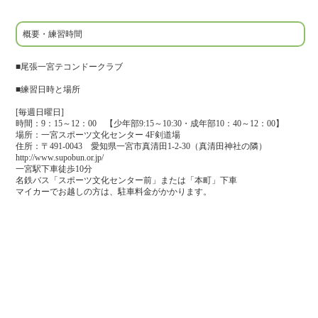
概要・練習時間
■尾張一宮テコンドークラブ
■練習日時と場所
[毎週日曜日]
時間：9：15～12：00 【少年部9:15～10:30・成年部10：40～12：00】
場所：一宮スポーツ文化センター 4F剣道場
住所：〒491-0043 愛知県一宮市真清田1-2-30（真清田神社の隣）
http://www.supobun.or.jp/
一宮駅下車徒歩10分
名鉄バス「スポーツ文化センター前」または「本町」下車
マイカーでお越しの方は、駐車料金がかかります。