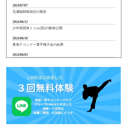
2024/07/07
2024/03/04
北瀬副師範就任の報告
3月の練習日追加について
2024/06/12
2024/01/29
少年部団体トゥル(型)の動画公開
２月の練習日追加（自主練）について
2024/06/10
2023/12/28
東海テコンドー選手権大会の結果
1月の練習時間、練習場所変更について
2024/06/03
黒帯授与、新指導員の就任式
2024/05/23
三重県大会の結果
2024/05/19
一宮杯の結果
2021/04/28
一宮杯の結果
2021/01/15
1月の重要なお知らせ