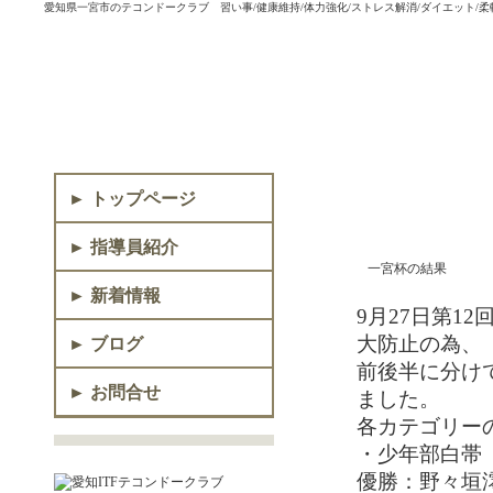
愛知県一宮市のテコンドークラブ 習い事/健康維持/体力強化/ストレス解消/ダイエット/柔
► トップページ
► 指導員紹介
一宮杯の結果
► 新着情報
9月27日第1
大防止の為、
► ブログ
前後半に分け
► お問合せ
ました。
各カテゴリー
・少年部白帯
優勝：野々垣