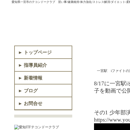
愛知県一宮市のテコンドークラブ 習い事/健康維持/体力強化/ストレス解消/ダイエット/柔
► トップページ
► 指導員紹介
一宮駅 iファイト
► 新着情報
8/17に一宮
子を動画で公
► ブログ
► お問合せ
その1 少年部
https://www.