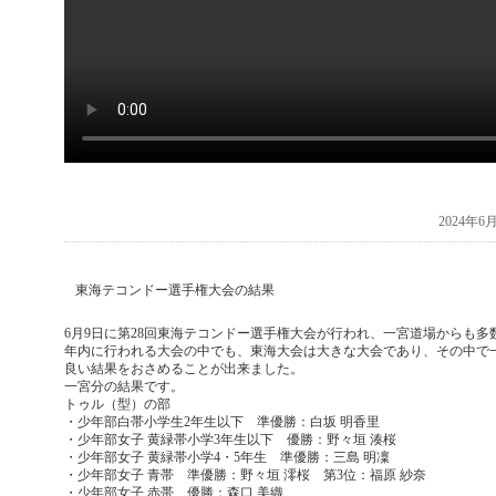
2024年
東海テコンドー選手権大会の結果
6月9日に第28回東海テコンドー選手権大会が行われ、一宮道場からも多
年内に行われる大会の中でも、東海大会は大きな大会であり、その中で
良い結果をおさめることが出来ました。
一宮分の結果です。
トゥル（型）の部
・少年部白帯小学生2年生以下 準優勝：白坂 明香里
・少年部女子 黄緑帯小学3年生以下 優勝：野々垣 湊桜
・少年部女子 黄緑帯小学4・5年生 準優勝：三島 明凜
・少年部女子 青帯 準優勝：野々垣 澪桜 第3位：福原 紗奈
・少年部女子 赤帯 優勝：森口 美織