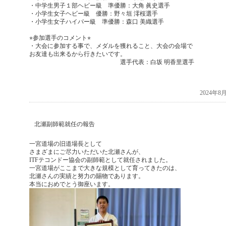
・中学生男子１部ヘビー級 準優勝：大角 眞史選手
・小学生女子ヘビー級 優勝：野々垣 澪桜選手
・小学生女子ハイパー級 準優勝：森口 美織選手
⭐︎参加選手のコメント⭐︎
・大会に参加する事で、メダルを獲れること、大会の会場で
お友達も出来るから行きたいです。
選手代表：白坂 明香里選手
2024年
北瀬副師範就任の報告
一宮道場の旧道場長として
さまざまにご尽力いただいた北瀬さんが、
ITFテコンドー協会の副師範として就任されました。
一宮道場がここまで大きな規模として育ってきたのは、
北瀬さんの実績と努力の賜物であります。
本当におめでとう御座います。