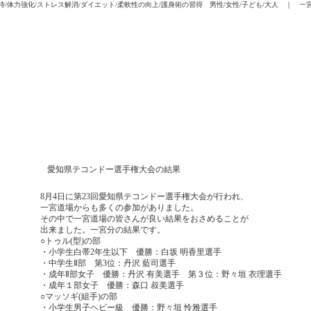
/体力強化/ストレス解消/ダイエット/柔軟性の向上/護身術の習得 男性/女性/子ども/大人 ｜ 一
愛知県テコンドー選手権大会の結果
8月4日に第23回愛知県テコンドー選手権大会が行われ、
一宮道場からも多くの参加がありました。
その中で一宮道場の皆さんが良い結果をおさめることが
出来ました。一宮分の結果です。
○トゥル(型)の
部
・小学生白帯2年生以下 優勝：白坂 明香里選手
・中学生Ⅱ部 第3位：丹沢
藍司選手
・成年Ⅱ部女子 優勝：丹沢 有美選手 第３位：野々垣 衣理選手
・成年１部女子 優勝：森口 叔美選手
○マッソギ(組手)の部
・小学生男子ヘビー級 優勝：野々垣 怜雅選手