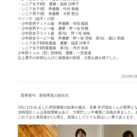
・シニア女子Ⅱ部 優勝：福原
沙希子
・シニア女子Ⅰ部 準優勝：竹内 香織
・シニア男子Ⅰ部 準優勝：大野 憲治
マッソギ（組手）の部
・少年部男子ミドル級 準優勝：寺田 陽
真
・少年部男子ヘビー級 優勝：野々垣 怜雅
・少年部女子ライト級 第3位：野々垣 湊桜
・少年部女子ヘビー級 準優勝：野々垣 澪桜 第3位：森口 美織
・シニア女子Ⅱ部軽量級 優勝：福原 沙希子
・シニア女子Ⅱ部重量級 第3位：丹沢
有美
少年部トゥル（型）団体戦 優勝：一宮道場
以上選手の皆様ならびに保護者の皆様、大変お疲れ様でした。
2024年
黒帯授与、新指導員の就任式
3月に行われました昇段審査の結果が届き、見事 井戸琉比くんが黒帯と
当時琉比くんは高校受験もあり、大変忙しい中審査に合格出来ました。
これでまた有段者が1人増え、道場としてとても喜ばしい事であります。